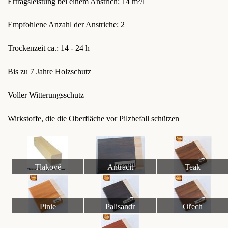
Ertragsleistung bei einem Anstrich: 14 m²/l
Empfohlene Anzahl der Anstriche: 2
Trockenzeit ca.: 14 - 24 h
Bis zu 7 Jahre Holzschutz
Voller Witterungsschutz
Wirkstoffe, die die Oberfläche vor Pilzbefall schützen
Tlakově
Antracit
Teak
impregnované dřevo
Pinie
Palisandr
Ořech