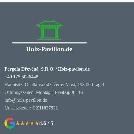
Pergola Dřevěná S.R.O. / Holz-pavilon.de
+49 175 5086448
Hauptsitz: Ocelkova 643, černý Most, 198 00 Prag 9
Öffnungszeiten: Montag -
Freitag: 9 - 16
info@holz-pavillon.de
Umsatzsteuer:
CZ11827521
4.6 / 5
★★★★★
★★★★★