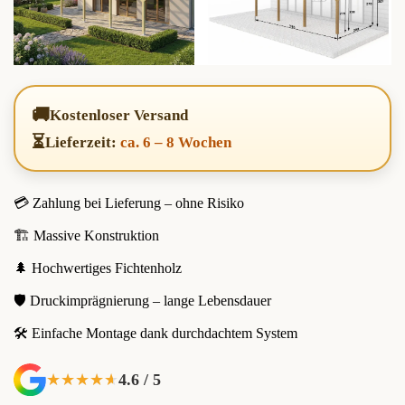
🚚
Kostenloser Versand
⏳
Lieferzeit:
ca. 6 – 8 Wochen
💳 Zahlung bei Lieferung – ohne Risiko
🏗️ Massive Konstruktion
🌲 Hochwertiges Fichtenholz
🛡️ Druckimprägnierung – lange Lebensdauer
🛠️ Einfache Montage dank durchdachtem System
4.6 / 5
★★★★★
★★★★★