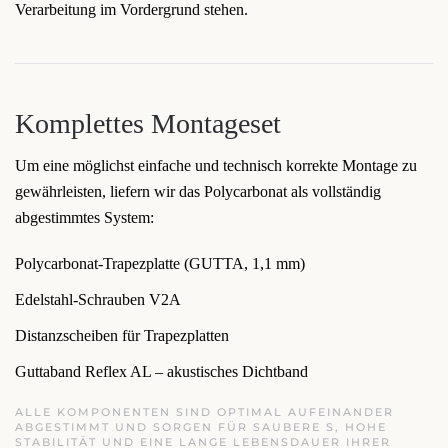
Verarbeitung im Vordergrund stehen.
Komplettes Montageset
Um eine möglichst einfache und technisch korrekte Montage zu
gewährleisten, liefern wir das Polycarbonat als vollständig
abgestimmtes System:
Polycarbonat-Trapezplatte (GUTTA, 1,1 mm)
Edelstahl-Schrauben V2A
Distanzscheiben für Trapezplatten
Guttaband Reflex AL – akustisches Dichtband
ALLE KOMPONENTEN SIND OPTIMAL AUFEINANDER
ABGESTIMMT UND SORGEN FÜR SAUBERE S, HOHE
STABILITÄT UND EINE LANGE LEBENSDAUER IHRER