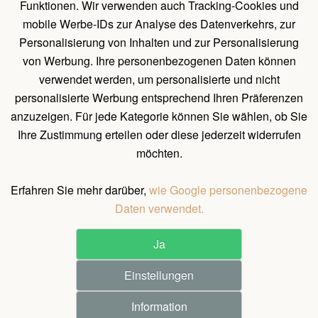
Funktionen. Wir verwenden auch Tracking-Cookies und
Holz Pavillon Premium
mobile Werbe-IDs zur Analyse des Datenverkehrs, zur
Personalisierung von Inhalten und zur Personalisierung
von Werbung. Ihre personenbezogenen Daten können
UNTERLAGEN
verwendet werden, um personalisierte und nicht
Belehrung über das Widerrufsrecht
personalisierte Werbung entsprechend Ihren Präferenzen
Allgemeines Verfahren zum Erstellen einer Bestellung
anzuzeigen. Für jede Kategorie können Sie wählen, ob Sie
Ihre Zustimmung erteilen oder diese jederzeit widerrufen
Natürliche Holzeigenschaften
möchten.
Allgemeine Geschäftsbedingungen und Bedingungen für
personenbezogene Datenschutz
Erfahren Sie mehr darüber,
wie Google personenbezogene
Daten verwendet.
Ja
©
2026
All rights reserved.
Einstellungen
Pergola Dřevěná s.r.o. / Holz-pavilon.de
Realization ♥ JOOMLA GURU
Information
1.940 €