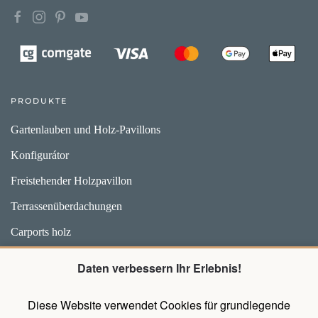
PRODUKTE
Gartenlauben und Holz-Pavillons
Konfigurátor
Freistehender Holzpavillon
Terrassenüberdachungen
Carports holz
Weidehütten und Unterstände für Pferde
Daten verbessern Ihr Erlebnis!
Zubehör
Diese Website verwendet Cookies für grundlegende
Pavillons mit Wänden