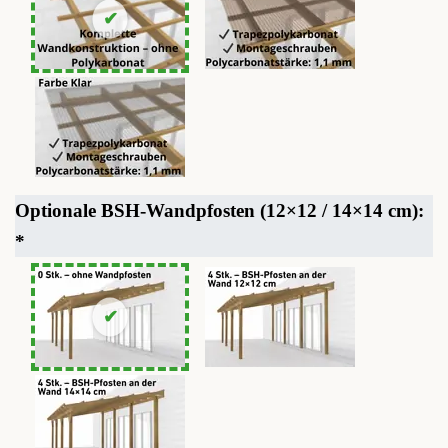
Optionale BSH-Wandpfosten (12×12 / 14×14 cm):
*