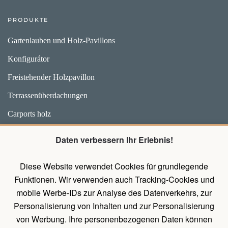
PRODUKTE
Gartenlauben und Holz-Pavillons
Konfigurátor
Freistehender Holzpavillon
Terrassenüberdachungen
Carports holz
Weidehütten und Unterstände für Pferde
Daten verbessern Ihr Erlebnis!
Zubehör
Diese Website verwendet Cookies für grundlegende
Pavillons mit Wänden
Funktionen. Wir verwenden auch Tracking-Cookies und
Holz Pavillon Premium
mobile Werbe-IDs zur Analyse des Datenverkehrs, zur
Personalisierung von Inhalten und zur Personalisierung
von Werbung. Ihre personenbezogenen Daten können
UNTERLAGEN