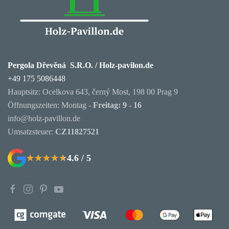
Pergola Dřevěná S.R.O. / Holz-pavilon.de
+49 175 5086448
Hauptsitz: Ocelkova 643, černý Most, 198 00 Prag 9
Öffnungszeiten: Montag -
Freitag: 9 - 16
info@holz-pavillon.de
Umsatzsteuer:
CZ11827521
4.6 / 5
★★★★★
★★★★★