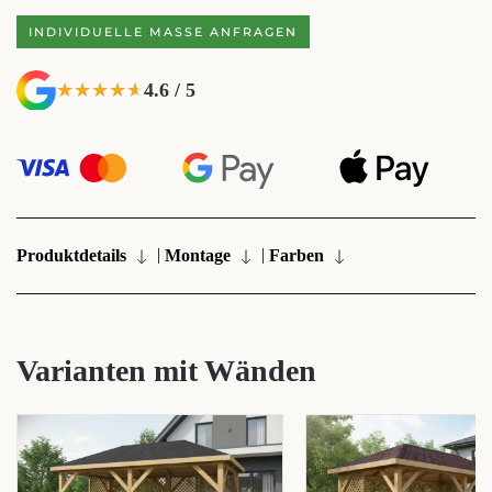
INDIVIDUELLE MASSE ANFRAGEN
4.6 / 5
★★★★★
★★★★★
|
|
Produktdetails
Montage
Farben
Varianten mit Wänden