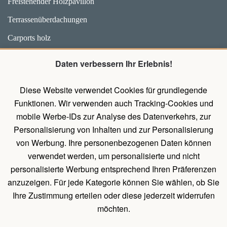
Freistehender Holzpavillon
Terrassenüberdachungen
Carports holz
Weidehütten und Unterstände für Pferde
Daten verbessern Ihr Erlebnis!
Zubehör
Diese Website verwendet Cookies für grundlegende
Pavillons mit Wänden
Funktionen. Wir verwenden auch Tracking-Cookies und
Holz Pavillon Premium
mobile Werbe-IDs zur Analyse des Datenverkehrs, zur
Personalisierung von Inhalten und zur Personalisierung
von Werbung. Ihre personenbezogenen Daten können
UNTERLAGEN
verwendet werden, um personalisierte und nicht
Belehrung über das Widerrufsrecht
personalisierte Werbung entsprechend Ihren Präferenzen
Allgemeines Verfahren zum Erstellen einer Bestellung
anzuzeigen. Für jede Kategorie können Sie wählen, ob Sie
Ihre Zustimmung erteilen oder diese jederzeit widerrufen
Natürliche Holzeigenschaften
möchten.
Allgemeine Geschäftsbedingungen und Bedingungen für