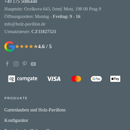
+49 175 5086448
Hauptsitz: Ocelkova 643, černý Most, 198 00 Prag 9
Öffnungszeiten: Montag -
Freitag: 9 - 16
info@holz-pavillon.de
Umsatzsteuer:
CZ11827521
4.6 / 5
★★★★★
★★★★★
PRODUKTE
Gartenlauben und Holz-Pavillons
Konfigurátor