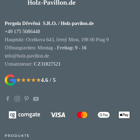
Pergola Dřevěná S.R.O. / Holz-pavilon.de
+49 175 5086448
Hauptsitz: Ocelkova 643, černý Most, 198 00 Prag 9
Öffnungszeiten: Montag -
Freitag: 9 - 16
info@holz-pavillon.de
Umsatzsteuer:
CZ11827521
4.6 / 5
★★★★★
★★★★★
PRODUKTE