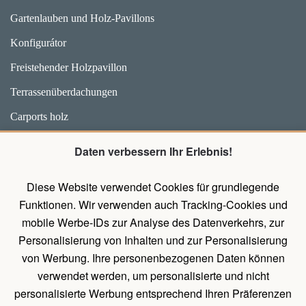
Gartenlauben und Holz-Pavillons
Konfigurátor
Freistehender Holzpavillon
Terrassenüberdachungen
Carports holz
Weidehütten und Unterstände für Pferde
Daten verbessern Ihr Erlebnis!
Zubehör
Diese Website verwendet Cookies für grundlegende
Pavillons mit Wänden
Funktionen. Wir verwenden auch Tracking-Cookies und
Holz Pavillon Premium
mobile Werbe-IDs zur Analyse des Datenverkehrs, zur
Personalisierung von Inhalten und zur Personalisierung
von Werbung. Ihre personenbezogenen Daten können
UNTERLAGEN
verwendet werden, um personalisierte und nicht
Belehrung über das Widerrufsrecht
personalisierte Werbung entsprechend Ihren Präferenzen