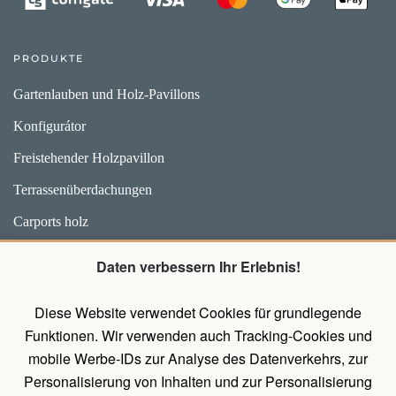
PRODUKTE
Gartenlauben und Holz-Pavillons
Konfigurátor
Freistehender Holzpavillon
Terrassenüberdachungen
Carports holz
Weidehütten und Unterstände für Pferde
Daten verbessern Ihr Erlebnis!
Zubehör
Diese Website verwendet Cookies für grundlegende
Pavillons mit Wänden
Funktionen. Wir verwenden auch Tracking-Cookies und
Holz Pavillon Premium
mobile Werbe-IDs zur Analyse des Datenverkehrs, zur
Personalisierung von Inhalten und zur Personalisierung