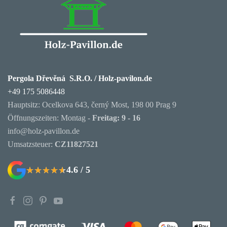
Pergola Dřevěná S.R.O. / Holz-pavilon.de
+49 175 5086448
Hauptsitz: Ocelkova 643, černý Most, 198 00 Prag 9
Öffnungszeiten: Montag -
Freitag: 9 - 16
info@holz-pavillon.de
Umsatzsteuer:
CZ11827521
4.6 / 5
★★★★★
★★★★★