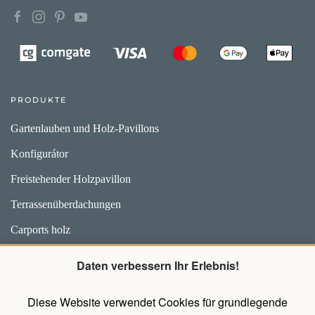
PRODUKTE
Gartenlauben und Holz-Pavillons
Konfigurátor
Freistehender Holzpavillon
Terrassenüberdachungen
Carports holz
Weidehütten und Unterstände für Pferde
Daten verbessern Ihr Erlebnis!
Zubehör
Diese Website verwendet Cookies für grundlegende
Pavillons mit Wänden