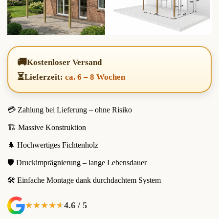
🚚
Kostenloser Versand
⏳
Lieferzeit:
ca. 6 – 8 Wochen
💳 Zahlung bei Lieferung – ohne Risiko
🏗️ Massive Konstruktion
🌲 Hochwertiges Fichtenholz
🛡️ Druckimprägnierung – lange Lebensdauer
🛠️ Einfache Montage dank durchdachtem System
4.6 / 5
★★★★★
★★★★★