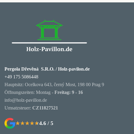
Pergola Dřevěná S.R.O. / Holz-pavilon.de
+49 175 5086448
Hauptsitz: Ocelkova 643, černý Most, 198 00 Prag 9
Öffnungszeiten: Montag -
Freitag: 9 - 16
info@holz-pavillon.de
Umsatzsteuer:
CZ11827521
4.6 / 5
★★★★★
★★★★★