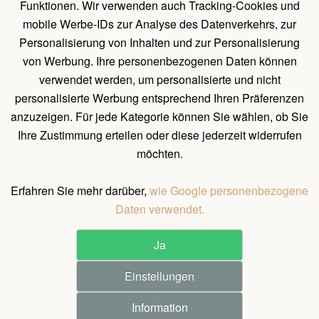
Funktionen. Wir verwenden auch Tracking-Cookies und
Holz Pavillon Premium
mobile Werbe-IDs zur Analyse des Datenverkehrs, zur
Personalisierung von Inhalten und zur Personalisierung
von Werbung. Ihre personenbezogenen Daten können
UNTERLAGEN
verwendet werden, um personalisierte und nicht
Belehrung über das Widerrufsrecht
personalisierte Werbung entsprechend Ihren Präferenzen
Allgemeines Verfahren zum Erstellen einer Bestellung
anzuzeigen. Für jede Kategorie können Sie wählen, ob Sie
Ihre Zustimmung erteilen oder diese jederzeit widerrufen
Natürliche Holzeigenschaften
möchten.
Allgemeine Geschäftsbedingungen und Bedingungen für
personenbezogene Datenschutz
Erfahren Sie mehr darüber,
wie Google personenbezogene
Daten verwendet.
Ja
©
2026
All rights reserved.
Einstellungen
Pergola Dřevěná s.r.o. / Holz-pavilon.de
Realization ♥ JOOMLA GURU
Information
1.550 €