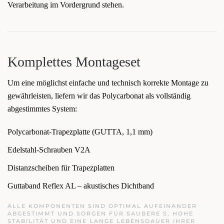
Verarbeitung im Vordergrund stehen.
Komplettes Montageset
Um eine möglichst einfache und technisch korrekte Montage zu
gewährleisten, liefern wir das Polycarbonat als vollständig
abgestimmtes System:
Polycarbonat-Trapezplatte (GUTTA, 1,1 mm)
Edelstahl-Schrauben V2A
Distanzscheiben für Trapezplatten
Guttaband Reflex AL – akustisches Dichtband
ALLE KOMPONENTEN SIND OPTIMAL AUFEINANDER
ABGESTIMMT UND SORGEN FÜR SAUBERE S, HOHE
STABILITÄT UND EINE LANGE LEBENSDAUER IHRER