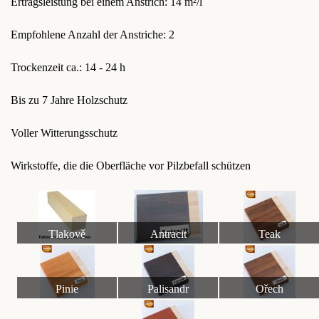
Ertragsleistung bei einem Anstrich: 14 m²/l
Empfohlene Anzahl der Anstriche: 2
Trockenzeit ca.: 14 - 24 h
Bis zu 7 Jahre Holzschutz
Voller Witterungsschutz
Wirkstoffe, die die Oberfläche vor Pilzbefall schützen
Tlakově
Antracit
Teak
impregnované dřevo
Pinie
Palisandr
Ořech