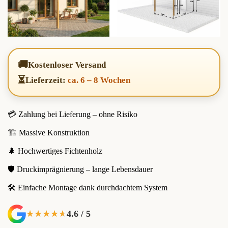
🚚
Kostenloser Versand
⏳
Lieferzeit:
ca. 6 – 8 Wochen
💳 Zahlung bei Lieferung – ohne Risiko
🏗️ Massive Konstruktion
🌲 Hochwertiges Fichtenholz
🛡️ Druckimprägnierung – lange Lebensdauer
🛠️ Einfache Montage dank durchdachtem System
4.6 / 5
★★★★★
★★★★★