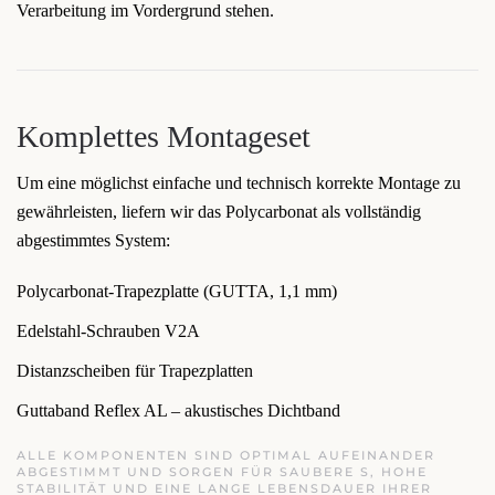
Verarbeitung im Vordergrund stehen.
Komplettes Montageset
Um eine möglichst einfache und technisch korrekte Montage zu
gewährleisten, liefern wir das Polycarbonat als vollständig
abgestimmtes System:
Polycarbonat-Trapezplatte (GUTTA, 1,1 mm)
Edelstahl-Schrauben V2A
Distanzscheiben für Trapezplatten
Guttaband Reflex AL – akustisches Dichtband
ALLE KOMPONENTEN SIND OPTIMAL AUFEINANDER
ABGESTIMMT UND SORGEN FÜR SAUBERE S, HOHE
STABILITÄT UND EINE LANGE LEBENSDAUER IHRER