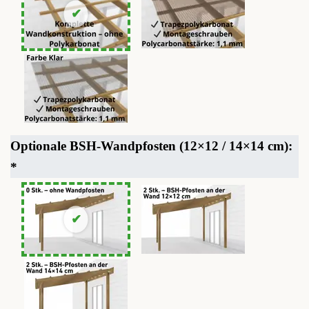
Optionale BSH-Wandpfosten (12×12 / 14×14 cm):
*