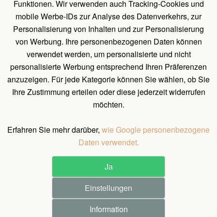
Funktionen. Wir verwenden auch Tracking-Cookies und
Holz Pavillon Premium
mobile Werbe-IDs zur Analyse des Datenverkehrs, zur
Personalisierung von Inhalten und zur Personalisierung
von Werbung. Ihre personenbezogenen Daten können
UNTERLAGEN
verwendet werden, um personalisierte und nicht
Belehrung über das Widerrufsrecht
personalisierte Werbung entsprechend Ihren Präferenzen
Allgemeines Verfahren zum Erstellen einer Bestellung
anzuzeigen. Für jede Kategorie können Sie wählen, ob Sie
Ihre Zustimmung erteilen oder diese jederzeit widerrufen
Natürliche Holzeigenschaften
möchten.
Allgemeine Geschäftsbedingungen und Bedingungen für
personenbezogene Datenschutz
Erfahren Sie mehr darüber,
wie Google personenbezogene
Daten verwendet.
Ja
©
2026
All rights reserved.
Einstellungen
Pergola Dřevěná s.r.o. / Holz-pavilon.de
Realization ♥ JOOMLA GURU
Information
1.140 €