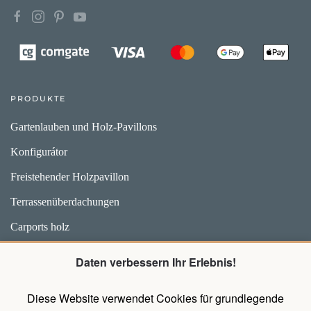
PRODUKTE
Gartenlauben und Holz-Pavillons
Konfigurátor
Freistehender Holzpavillon
Terrassenüberdachungen
Carports holz
Weidehütten und Unterstände für Pferde
Daten verbessern Ihr Erlebnis!
Zubehör
Diese Website verwendet Cookies für grundlegende
Pavillons mit Wänden