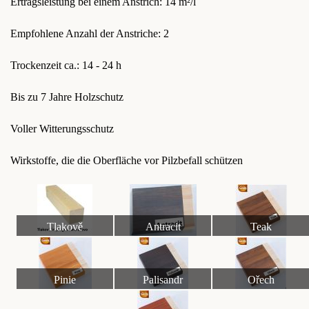
Ertragsleistung bei einem Anstrich: 14 m²/l
Empfohlene Anzahl der Anstriche: 2
Trockenzeit ca.: 14 - 24 h
Bis zu 7 Jahre Holzschutz
Voller Witterungsschutz
Wirkstoffe, die die Oberfläche vor Pilzbefall schützen
Tlakově
Antracit
Teak
impregnované dřevo
Pinie
Palisandr
Ořech