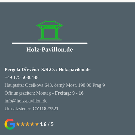
Pergola Dřevěná S.R.O. / Holz-pavilon.de
+49 175 5086448
Hauptsitz: Ocelkova 643, černý Most, 198 00 Prag 9
Öffnungszeiten: Montag -
Freitag: 9 - 16
info@holz-pavillon.de
Umsatzsteuer:
CZ11827521
4.6 / 5
★★★★★
★★★★★