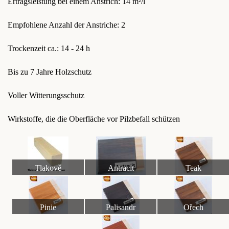
Ertragsleistung bei einem Anstrich: 14 m²/l
Empfohlene Anzahl der Anstriche: 2
Trockenzeit ca.: 14 - 24 h
Bis zu 7 Jahre Holzschutz
Voller Witterungsschutz
Wirkstoffe, die die Oberfläche vor Pilzbefall schützen
Tlakově
Antracit
Teak
impregnované dřevo
Pinie
Palisandr
Ořech