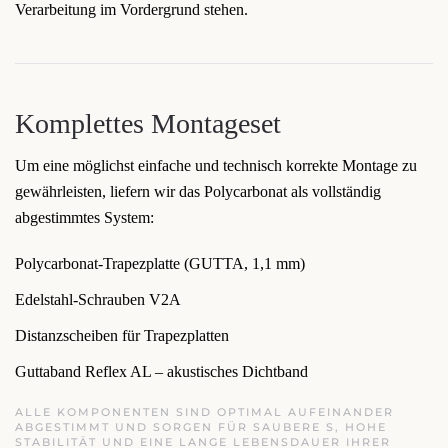
Verarbeitung im Vordergrund stehen.
Komplettes Montageset
Um eine möglichst einfache und technisch korrekte Montage zu
gewährleisten, liefern wir das Polycarbonat als vollständig
abgestimmtes System:
Polycarbonat-Trapezplatte (GUTTA, 1,1 mm)
Edelstahl-Schrauben V2A
Distanzscheiben für Trapezplatten
Guttaband Reflex AL – akustisches Dichtband
ALLE KOMPONENTEN SIND OPTIMAL AUFEINANDER
ABGESTIMMT UND SORGEN FÜR SAUBERE S, HOHE
STABILITÄT UND EINE LANGE LEBENSDAUER IHRER