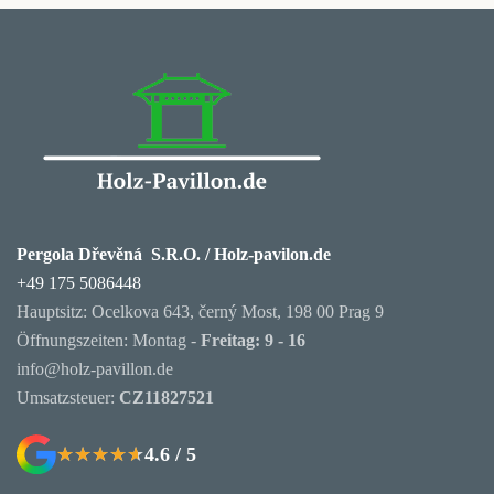
Pergola Dřevěná S.R.O. / Holz-pavilon.de
+49 175 5086448
Hauptsitz: Ocelkova 643, černý Most, 198 00 Prag 9
Öffnungszeiten: Montag -
Freitag: 9 - 16
info@holz-pavillon.de
Umsatzsteuer:
CZ11827521
4.6 / 5
★★★★★
★★★★★