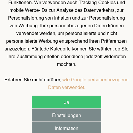
Funktionen. Wir verwenden auch Tracking-Cookies und
Holz Pavillon Premium
mobile Werbe-IDs zur Analyse des Datenverkehrs, zur
Personalisierung von Inhalten und zur Personalisierung
von Werbung. Ihre personenbezogenen Daten können
UNTERLAGEN
verwendet werden, um personalisierte und nicht
Belehrung über das Widerrufsrecht
personalisierte Werbung entsprechend Ihren Präferenzen
Allgemeines Verfahren zum Erstellen einer Bestellung
anzuzeigen. Für jede Kategorie können Sie wählen, ob Sie
Ihre Zustimmung erteilen oder diese jederzeit widerrufen
Natürliche Holzeigenschaften
möchten.
Allgemeine Geschäftsbedingungen und Bedingungen für
personenbezogene Datenschutz
Erfahren Sie mehr darüber,
wie Google personenbezogene
Daten verwendet.
Ja
©
2026
All rights reserved.
Einstellungen
Pergola Dřevěná s.r.o. / Holz-pavilon.de
Realization ♥ JOOMLA GURU
Information
1.240 €