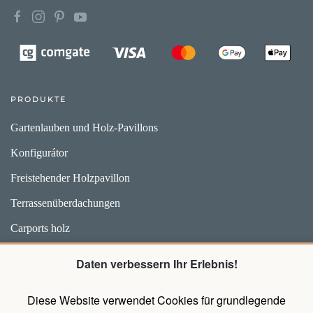
PRODUKTE
Gartenlauben und Holz-Pavillons
Konfigurátor
Freistehender Holzpavillon
Terrassenüberdachungen
Carports holz
Weidehütten und Unterstände für Pferde
Daten verbessern Ihr Erlebnis!
Zubehör
Diese Website verwendet Cookies für grundlegende
Pavillons mit Wänden