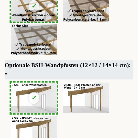
Optionale BSH-Wandpfosten (12×12 / 14×14 cm):
*