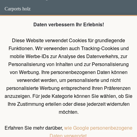
Carports holz
Weidehütten und Unterstände für Pferde
Daten verbessern Ihr Erlebnis!
Zubehör
Diese Website verwendet Cookies für grundlegende
Pavillons mit Wänden
Funktionen. Wir verwenden auch Tracking-Cookies und
Holz Pavillon Premium
mobile Werbe-IDs zur Analyse des Datenverkehrs, zur
Personalisierung von Inhalten und zur Personalisierung
von Werbung. Ihre personenbezogenen Daten können
UNTERLAGEN
verwendet werden, um personalisierte und nicht
Belehrung über das Widerrufsrecht
personalisierte Werbung entsprechend Ihren Präferenzen
Allgemeines Verfahren zum Erstellen einer Bestellung
anzuzeigen. Für jede Kategorie können Sie wählen, ob Sie
Ihre Zustimmung erteilen oder diese jederzeit widerrufen
Natürliche Holzeigenschaften
möchten.
Allgemeine Geschäftsbedingungen und Bedingungen für
personenbezogene Datenschutz
Erfahren Sie mehr darüber,
wie Google personenbezogene
Daten verwendet.