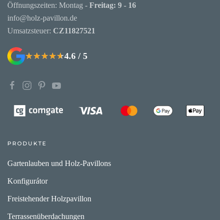
Öffnungszeiten: Montag -
Freitag: 9 - 16
info@holz-pavillon.de
Umsatzsteuer:
CZ11827521
4.6 / 5
★★★★★
★★★★★
PRODUKTE
Gartenlauben und Holz-Pavillons
Konfigurátor
Freistehender Holzpavillon
Terrassenüberdachungen