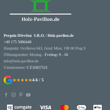
Pergola Dřevěná S.R.O. / Holz-pavilon.de
+49 175 5086448
Hauptsitz: Ocelkova 643, černý Most, 198 00 Prag 9
Öffnungszeiten: Montag -
Freitag: 9 - 16
info@holz-pavillon.de
Umsatzsteuer:
CZ11827521
4.6 / 5
★★★★★
★★★★★