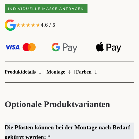
INDIVIDUELLE MASSE ANFRAGEN
4.6 / 5
★★★★★
★★★★★
|
|
Produktdetails
Montage
Farben
Optionale Produktvarianten
Die Pfosten können bei der Montage nach Bedarf
gekürzt werden:
*