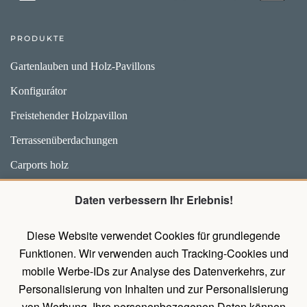
PRODUKTE
Gartenlauben und Holz-Pavillons
Konfigurátor
Freistehender Holzpavillon
Terrassenüberdachungen
Carports holz
Weidehütten und Unterstände für Pferde
Daten verbessern Ihr Erlebnis!
Zubehör
Diese Website verwendet Cookies für grundlegende
Pavillons mit Wänden
Funktionen. Wir verwenden auch Tracking-Cookies und
Holz Pavillon Premium
mobile Werbe-IDs zur Analyse des Datenverkehrs, zur
Personalisierung von Inhalten und zur Personalisierung
von Werbung. Ihre personenbezogenen Daten können
UNTERLAGEN