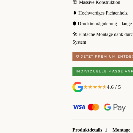
🏗️ Massive Konstruktion
🌲 Hochwertiges Fichtenholz
🛡️ Druckimprägnierung – lange
🛠️ Einfache Montage dank dur
System
JETZT PREMIUM ENTDE
INDIVIDUELLE MASSE AN
4.6 / 5
★★★★★
★★★★★
|
Produktdetails
Montage