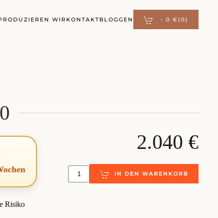
PRODUZIEREN WIR
KONTAKT
BLOGGEN
-
0 €
(0)
90
2.040 €
d
 Wochen
IN DEN WARENKORB
e Risiko