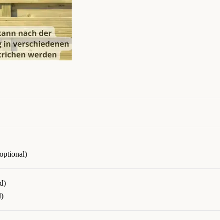
ptional)
d)
l)