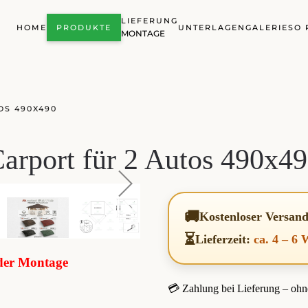
LIEFERUNG
HOME
PRODUKTE
UNTERLAGEN
GALERIE
SO 
MONTAGE
OS 490X490
arport für 2 Autos 490x4
🚚
Kostenloser Versan
⏳
Lieferzeit:
ca. 4 – 6
oder Montage
💳 Zahlung bei Lieferung – ohn