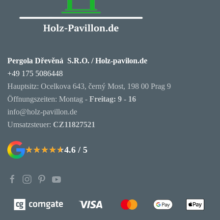
Pergola Dřevěná S.R.O. / Holz-pavilon.de
+49 175 5086448
Hauptsitz: Ocelkova 643, černý Most, 198 00 Prag 9
Öffnungszeiten: Montag -
Freitag: 9 - 16
info@holz-pavillon.de
Umsatzsteuer:
CZ11827521
4.6 / 5
★★★★★
★★★★★