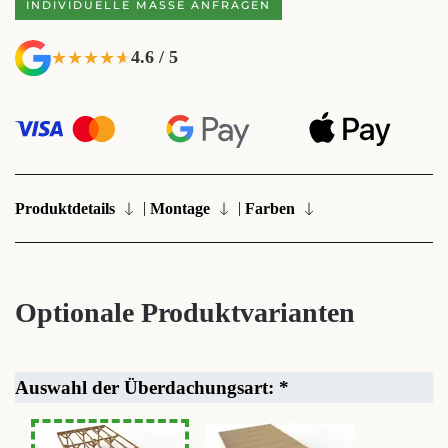
INDIVIDUELLE MASSE ANFRAGEN
4.6 / 5
★★★★★
★★★★★
|
|
Produktdetails
Montage
Farben
Optionale Produktvarianten
Auswahl der Überdachungsart:
*