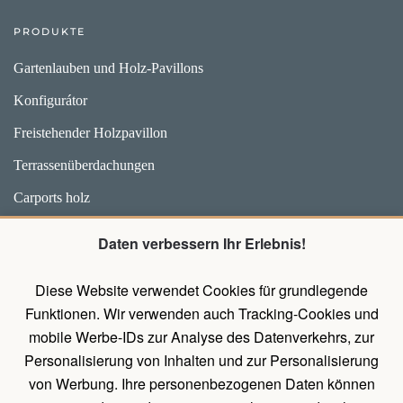
PRODUKTE
Gartenlauben und Holz-Pavillons
Konfigurátor
Freistehender Holzpavillon
Terrassenüberdachungen
Carports holz
Weidehütten und Unterstände für Pferde
Daten verbessern Ihr Erlebnis!
Zubehör
Diese Website verwendet Cookies für grundlegende
Pavillons mit Wänden
Funktionen. Wir verwenden auch Tracking-Cookies und
Holz Pavillon Premium
mobile Werbe-IDs zur Analyse des Datenverkehrs, zur
Personalisierung von Inhalten und zur Personalisierung
von Werbung. Ihre personenbezogenen Daten können
UNTERLAGEN