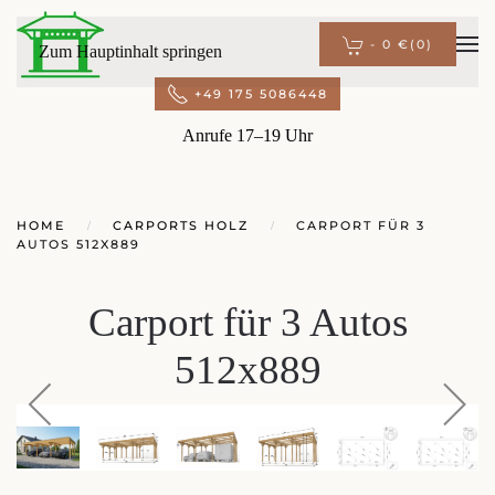
-
0 €
(0)
Zum Hauptinhalt springen
+49 175 5086448
Anrufe 17–19 Uhr
HOME
CARPORTS HOLZ
CARPORT FÜR 3
AUTOS 512X889
Carport für 3 Autos
512x889