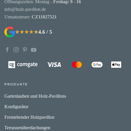
Öffnungszeiten: Montag -
Freitag: 9 - 16
info@holz-pavillon.de
Umsatzsteuer:
CZ11827521
4.6 / 5
★★★★★
★★★★★
PRODUKTE
Gartenlauben und Holz-Pavillons
Konfigurátor
Freistehender Holzpavillon
Terrassenüberdachungen