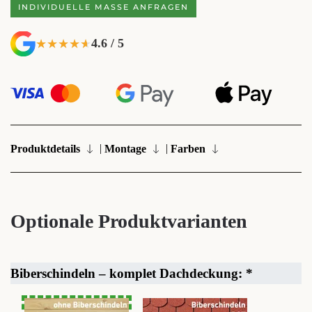
INDIVIDUELLE MASSE ANFRAGEN
4.6 / 5
★★★★★
★★★★★
|
|
Produktdetails
Montage
Farben
Optionale Produktvarianten
Biberschindeln – komplet Dachdeckung:
*