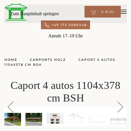
-
0 €
(0)
Zum Hauptinhalt springen
+49 175 5086448
Anrufe 17–19 Uhr
HOME
CARPORTS HOLZ
CAPORT 4 AUTOS
1104X378 CM BSH
Caport 4 autos 1104x378
cm BSH