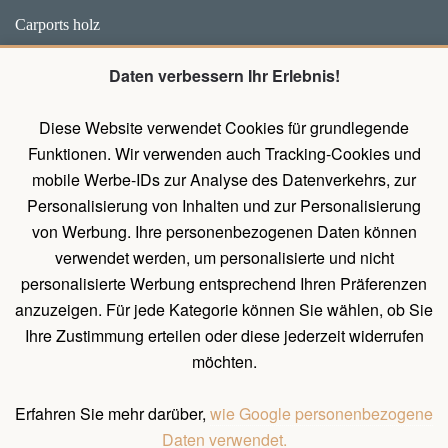
Carports holz
Weidehütten und Unterstände für Pferde
Daten verbessern Ihr Erlebnis!
Zubehör
Diese Website verwendet Cookies für grundlegende
Pavillons mit Wänden
Funktionen. Wir verwenden auch Tracking-Cookies und
Holz Pavillon Premium
mobile Werbe-IDs zur Analyse des Datenverkehrs, zur
Personalisierung von Inhalten und zur Personalisierung
von Werbung. Ihre personenbezogenen Daten können
UNTERLAGEN
verwendet werden, um personalisierte und nicht
Belehrung über das Widerrufsrecht
personalisierte Werbung entsprechend Ihren Präferenzen
Allgemeines Verfahren zum Erstellen einer Bestellung
anzuzeigen. Für jede Kategorie können Sie wählen, ob Sie
Ihre Zustimmung erteilen oder diese jederzeit widerrufen
Natürliche Holzeigenschaften
möchten.
Allgemeine Geschäftsbedingungen und Bedingungen für
personenbezogene Datenschutz
Erfahren Sie mehr darüber,
wie Google personenbezogene
Daten verwendet.