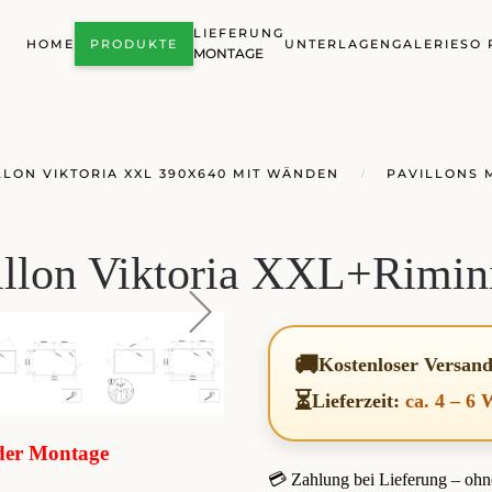
LIEFERUNG
HOME
PRODUKTE
UNTERLAGEN
GALERIE
SO 
MONTAGE
LON VIKTORIA XXL 390X640 MIT WÄNDEN
PAVILLONS 
illon Viktoria XXL+Rimin
🚚
Kostenloser Versan
⏳
Lieferzeit:
ca. 4 – 6
oder Montage
💳 Zahlung bei Lieferung – ohn