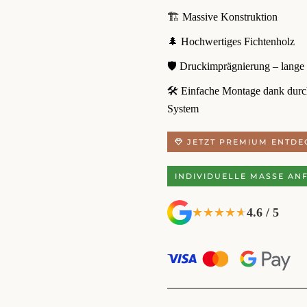
🏗️ Massive Konstruktion
🌲 Hochwertiges Fichtenholz
🛡️ Druckimprägnierung – lange
🛠️ Einfache Montage dank dur
System
JETZT PREMIUM ENTDE
INDIVIDUELLE MASSE AN
4.6 / 5
★★★★★
★★★★★