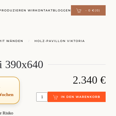
PRODUZIEREN WIR
KONTAKT
BLOGGEN
-
0 €
(0)
MIT WÄNDEN
HOLZ-PAVILLON VIKTORIA
i 390x640
2.340 €
d
 Wochen
IN DEN WARENKORB
e Risiko