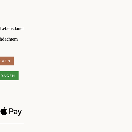
 Lebensdauer
chdachtem
CKEN
FRAGEN