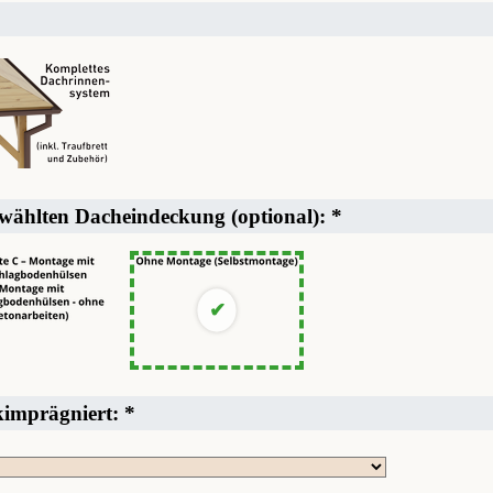
ewählten Dacheindeckung (optional):
*
ckimprägniert:
*