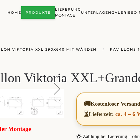
LIEFERUNG
HOME
PRODUKTE
UNTERLAGEN
GALERIE
SO 
MONTAGE
LON VIKTORIA XXL 390X640 MIT WÄNDEN
PAVILLONS 
illon Viktoria XXL+Grand
🚚
Kostenloser Versan
⏳
Lieferzeit:
ca. 4 – 6
oder Montage
💳 Zahlung bei Lieferung – ohn