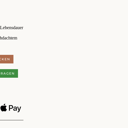
 Lebensdauer
chdachtem
CKEN
FRAGEN