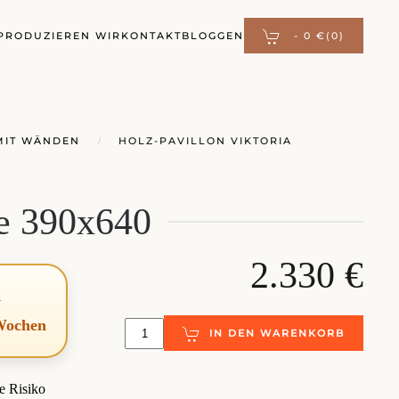
PRODUZIEREN WIR
KONTAKT
BLOGGEN
-
0 €
(0)
MIT WÄNDEN
HOLZ-PAVILLON VIKTORIA
e 390x640
2.330 €
d
 Wochen
IN DEN WARENKORB
e Risiko