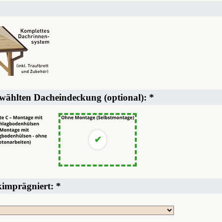
ewählten Dacheindeckung (optional):
*
ckimprägniert:
*