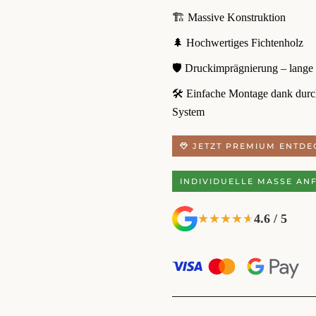
🏗️ Massive Konstruktion
🌲 Hochwertiges Fichtenholz
🛡️ Druckimprägnierung – lange
🛠️ Einfache Montage dank dur
System
JETZT PREMIUM ENTDE
INDIVIDUELLE MASSE AN
4.6 / 5
★★★★★
★★★★★