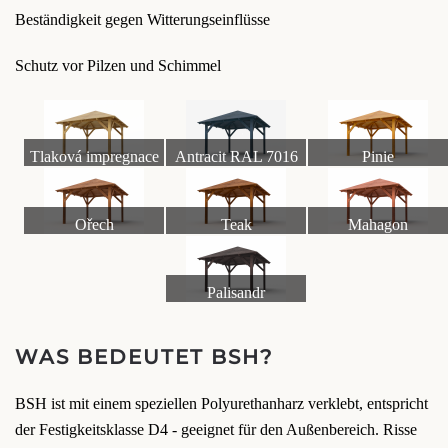
Beständigkeit gegen Witterungseinflüsse
Schutz vor Pilzen und Schimmel
Tlaková impregnace
Antracit RAL 7016
Pinie
Ořech
Teak
Mahagon
Palisandr
WAS BEDEUTET BSH?
BSH ist mit einem speziellen Polyurethanharz verklebt, entspricht
der Festigkeitsklasse D4 - geeignet für den Außenbereich. Risse