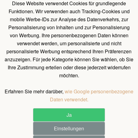
Diese Website verwendet Cookies für grundlegende
Pavillons mit Wänden
Funktionen. Wir verwenden auch Tracking-Cookies und
Holz Pavillon Premium
mobile Werbe-IDs zur Analyse des Datenverkehrs, zur
Personalisierung von Inhalten und zur Personalisierung
von Werbung. Ihre personenbezogenen Daten können
UNTERLAGEN
verwendet werden, um personalisierte und nicht
Belehrung über das Widerrufsrecht
personalisierte Werbung entsprechend Ihren Präferenzen
Allgemeines Verfahren zum Erstellen einer Bestellung
anzuzeigen. Für jede Kategorie können Sie wählen, ob Sie
Ihre Zustimmung erteilen oder diese jederzeit widerrufen
Natürliche Holzeigenschaften
möchten.
Allgemeine Geschäftsbedingungen und Bedingungen für
personenbezogene Datenschutz
Erfahren Sie mehr darüber,
wie Google personenbezogene
Daten verwendet.
Ja
©
2026
All rights reserved.
Einstellungen
Pergola Dřevěná s.r.o. / Holz-pavilon.de