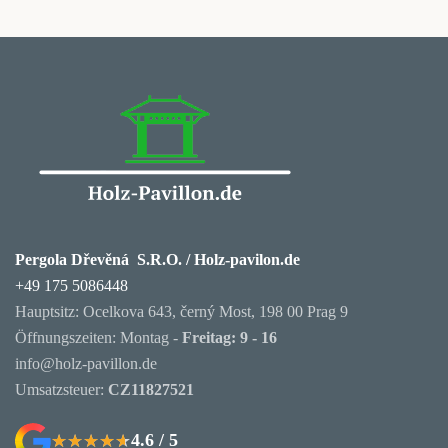
Pergola Dřevěná S.R.O. / Holz-pavilon.de
+49 175 5086448
Hauptsitz: Ocelkova 643, černý Most, 198 00 Prag 9
Öffnungszeiten: Montag -
Freitag: 9 - 16
info@holz-pavillon.de
Umsatzsteuer:
CZ11827521
4.6 / 5
★★★★★
★★★★★