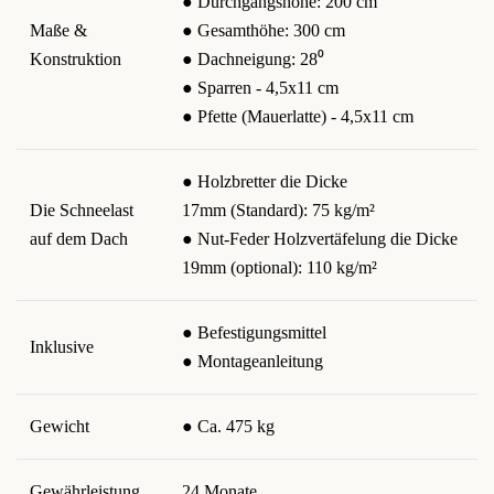
● Durchgangshöhe: 200 cm
Maße &
● Gesamthöhe: 300 cm
Konstruktion
● Dachneigung: 28⁰
● Sparren - 4,5x11 cm
● Pfette (Mauerlatte) - 4,5x11 cm
● Holzbretter die Dicke
Die Schneelast
17mm (Standard): 75 kg/m²
auf dem Dach
● Nut-Feder Holzvertäfelung die Dicke
19mm (optional): 110 kg/m²
● Befestigungsmittel
Inklusive
● Montageanleitung
Gewicht
● Ca. 475 kg
Gewährleistung
24 Monate