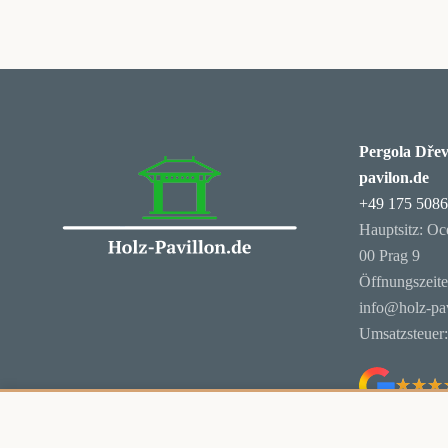
Pergola Dřev
pavilon.de
+49 175 508
Hauptsitz: Oc
00 Prag 9
Öffnungszeit
info@holz-pav
Umsatzsteuer
★★★
★★★