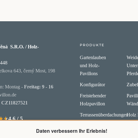
PRODUKTE
ěná S.R.O. / Holz-
Gartenlauben
Weide
6448
und Holz-
Unter
elkova 643, černý Most, 198
Pavillons
Pferd
Konfigurátor
Zube
en: Montag -
Freitag: 9 - 16
illon.de
Freistehender
Pavil
:
CZ11827521
Holzpavillon
Wänd
Terrassenüberdachungen
Holz 
4.6 / 5
★★
★★
Prem
Carports holz
Daten verbessern Ihr Erlebnis!