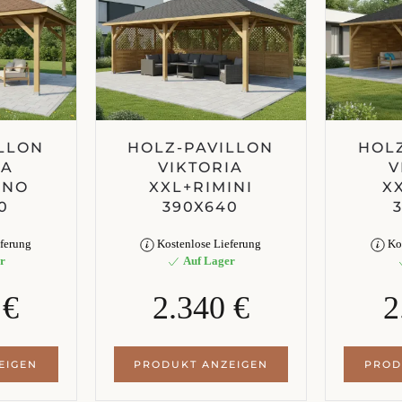
LLON
HOLZ-PAVILLON
HOL
IA
VIKTORIA
V
ANO
XXL+RIMINI
X
0
390X640
ferung
Kostenlose Lieferung
Kos
r
Auf Lager
 €
2.340 €
2
EIGEN
PRODUKT ANZEIGEN
PROD