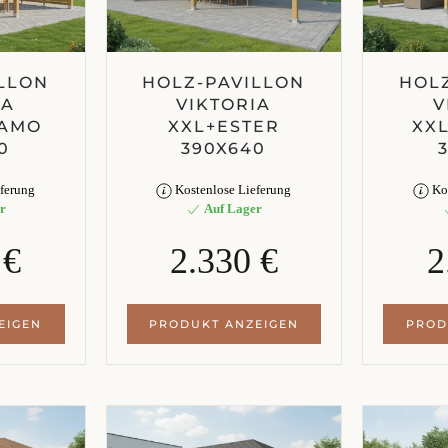
LLON
HOLZ-PAVILLON
HOL
IA
VIKTORIA
V
GAMO
XXL+ESTER
XX
0
390X640
ferung
Kostenlose Lieferung
Kos
r
Auf Lager
 €
2.330 €
2
EIGEN
PRODUKT ANZEIGEN
PROD