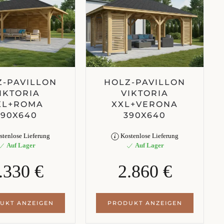
Z-PAVILLON
HOLZ-PAVILLON
IKTORIA
VIKTORIA
XL+ROMA
XXL+VERONA
390X640
390X640
tenlose Lieferung
Kostenlose Lieferung
Auf Lager
Auf Lager
.330 €
2.860 €
UKT ANZEIGEN
PRODUKT ANZEIGEN