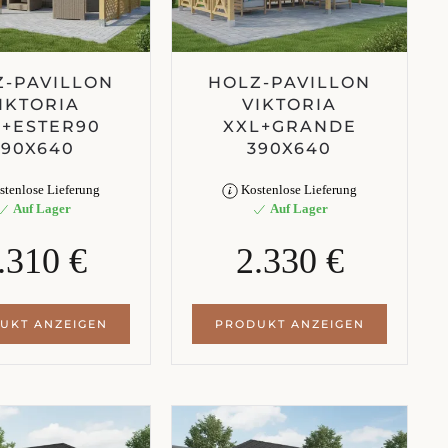
Z-PAVILLON
HOLZ-PAVILLON
IKTORIA
VIKTORIA
L+ESTER90
XXL+GRANDE
390X640
390X640
tenlose Lieferung
Kostenlose Lieferung
Auf Lager
Auf Lager
.310 €
2.330 €
UKT ANZEIGEN
PRODUKT ANZEIGEN