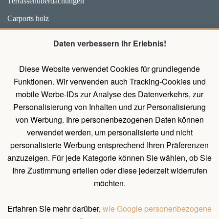
Terrassenüberdachungen
Carports holz
Weidehütten und Unterstände für Pferde
Daten verbessern Ihr Erlebnis!
Zubehör
Diese Website verwendet Cookies für grundlegende
Pavillons mit Wänden
Funktionen. Wir verwenden auch Tracking-Cookies und
Holz Pavillon Premium
mobile Werbe-IDs zur Analyse des Datenverkehrs, zur
Personalisierung von Inhalten und zur Personalisierung
von Werbung. Ihre personenbezogenen Daten können
UNTERLAGEN
verwendet werden, um personalisierte und nicht
Belehrung über das Widerrufsrecht
personalisierte Werbung entsprechend Ihren Präferenzen
Allgemeines Verfahren zum Erstellen einer Bestellung
anzuzeigen. Für jede Kategorie können Sie wählen, ob Sie
Ihre Zustimmung erteilen oder diese jederzeit widerrufen
Natürliche Holzeigenschaften
möchten.
Allgemeine Geschäftsbedingungen und Bedingungen für
personenbezogene Datenschutz
Erfahren Sie mehr darüber,
wie Google personenbezogene