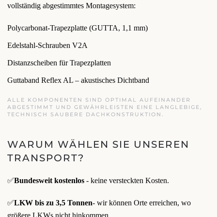
vollständig abgestimmtes Montagesystem:
Polycarbonat-Trapezplatte (GUTTA, 1,1 mm)
Edelstahl-Schrauben V2A
Distanzscheiben für Trapezplatten
Guttaband Reflex AL – akustisches Dichtband
ALLE KOMPONENTEN SIND OPTIMAL AUFEINANDER
ABGESTIMMT UND GEWÄHRLEISTEN EINE LANGLEBIGE,
TECHNISCH SAUBERE DACHKONSTRUKTION.
WARUM WÄHLEN SIE UNSEREN
TRANSPORT?
✅
Bundesweit kostenlos
- keine versteckten Kosten.
✅
LKW bis zu 3,5 Tonnen
- wir können Orte erreichen, wo
größere LKWs nicht hinkommen.