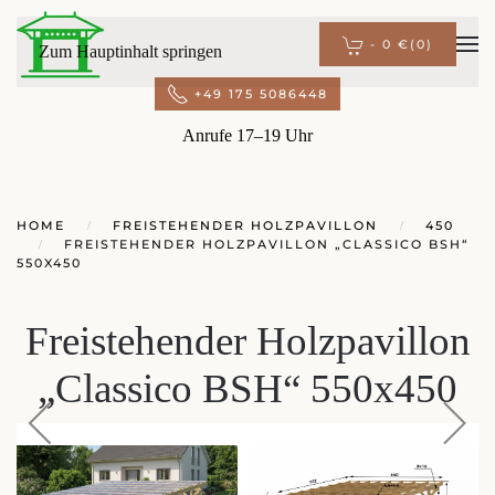
-
0 €
(0)
Zum Hauptinhalt springen
+49 175 5086448
Anrufe 17–19 Uhr
HOME
FREISTEHENDER HOLZPAVILLON
450
FREISTEHENDER HOLZPAVILLON „CLASSICO BSH“
550X450
Freistehender Holzpavillon
„Classico BSH“ 550x450