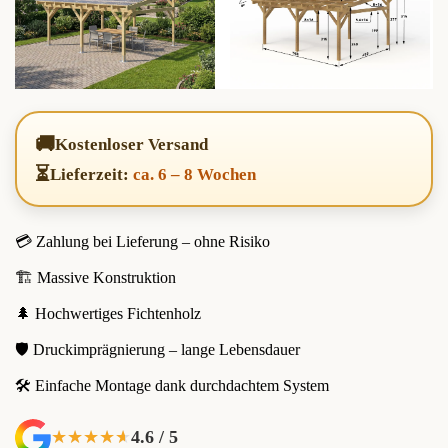
🚚
Kostenloser Versand
⏳
Lieferzeit:
ca. 6 – 8 Wochen
💳 Zahlung bei Lieferung – ohne Risiko
🏗️ Massive Konstruktion
🌲 Hochwertiges Fichtenholz
🛡️ Druckimprägnierung – lange Lebensdauer
🛠️ Einfache Montage dank durchdachtem System
4.6 / 5
★★★★★
★★★★★