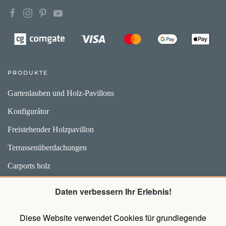
PRODUKTE
Gartenlauben und Holz-Pavillons
Konfigurátor
Freistehender Holzpavillon
Terrassenüberdachungen
Carports holz
Weidehütten und Unterstände für Pferde
Daten verbessern Ihr Erlebnis!
Zubehör
Diese Website verwendet Cookies für grundlegende
Pavillons mit Wänden