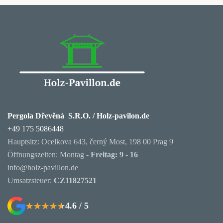
Pergola Dřevěná S.R.O. / Holz-pavilon.de
+49 175 5086448
Hauptsitz: Ocelkova 643, černý Most, 198 00 Prag 9
Öffnungszeiten: Montag -
Freitag: 9 - 16
info@holz-pavillon.de
Umsatzsteuer:
CZ11827521
4.6 / 5
★★★★★
★★★★★