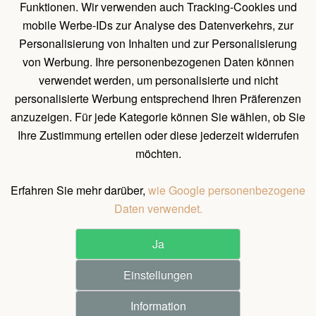
Funktionen. Wir verwenden auch Tracking-Cookies und
Holz Pavillon Premium
mobile Werbe-IDs zur Analyse des Datenverkehrs, zur
Personalisierung von Inhalten und zur Personalisierung
von Werbung. Ihre personenbezogenen Daten können
UNTERLAGEN
verwendet werden, um personalisierte und nicht
Belehrung über das Widerrufsrecht
personalisierte Werbung entsprechend Ihren Präferenzen
Allgemeines Verfahren zum Erstellen einer Bestellung
anzuzeigen. Für jede Kategorie können Sie wählen, ob Sie
Ihre Zustimmung erteilen oder diese jederzeit widerrufen
Natürliche Holzeigenschaften
möchten.
Allgemeine Geschäftsbedingungen und Bedingungen für
personenbezogene Datenschutz
Erfahren Sie mehr darüber,
wie Google personenbezogene
Daten verwendet.
Ja
©
2026
All rights reserved.
Einstellungen
Pergola Dřevěná s.r.o. / Holz-pavilon.de
Realization ♥ JOOMLA GURU
Information
1.748 €