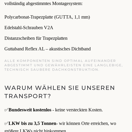
vollständig abgestimmtes Montagesystem:
Polycarbonat-Trapezplatte (GUTTA, 1,1 mm)
Edelstahl-Schrauben V2A
Distanzscheiben für Trapezplatten
Guttaband Reflex AL – akustisches Dichtband
ALLE KOMPONENTEN SIND OPTIMAL AUFEINANDER
ABGESTIMMT UND GEWÄHRLEISTEN EINE LANGLEBIGE,
TECHNISCH SAUBERE DACHKONSTRUKTION.
WARUM WÄHLEN SIE UNSEREN
TRANSPORT?
✅
Bundesweit kostenlos
- keine versteckten Kosten.
✅
LKW bis zu 3,5 Tonnen
- wir können Orte erreichen, wo
größere LKWs nicht hinkommen.