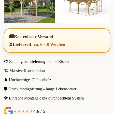
🚚
Kostenloser Versand
⏳
Lieferzeit:
ca. 6 – 8 Wochen
💳 Zahlung bei Lieferung – ohne Risiko
🏗️ Massive Konstruktion
🌲 Hochwertiges Fichtenholz
🛡️ Druckimprägnierung – lange Lebensdauer
🛠️ Einfache Montage dank durchdachtem System
4.6 / 5
★★★★★
★★★★★