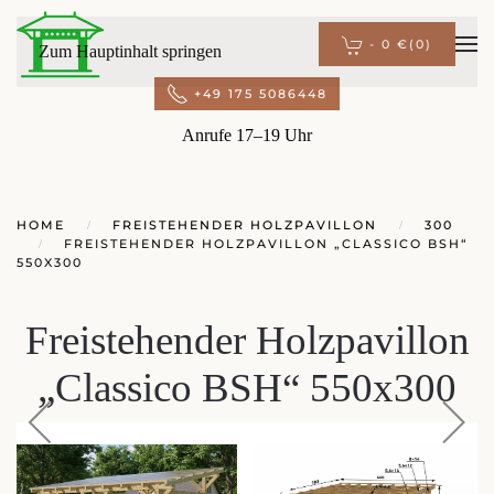
-
0 €
(0)
Zum Hauptinhalt springen
+49 175 5086448
Anrufe 17–19 Uhr
HOME
FREISTEHENDER HOLZPAVILLON
300
FREISTEHENDER HOLZPAVILLON „CLASSICO BSH“
550X300
Freistehender Holzpavillon
„Classico BSH“ 550x300