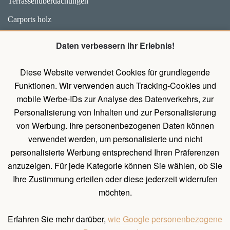
Terrassenüberdachungen
Carports holz
Weidehütten und Unterstände für Pferde
Daten verbessern Ihr Erlebnis!
Zubehör
Diese Website verwendet Cookies für grundlegende
Pavillons mit Wänden
Funktionen. Wir verwenden auch Tracking-Cookies und
Holz Pavillon Premium
mobile Werbe-IDs zur Analyse des Datenverkehrs, zur
Personalisierung von Inhalten und zur Personalisierung
von Werbung. Ihre personenbezogenen Daten können
UNTERLAGEN
verwendet werden, um personalisierte und nicht
Belehrung über das Widerrufsrecht
personalisierte Werbung entsprechend Ihren Präferenzen
Allgemeines Verfahren zum Erstellen einer Bestellung
anzuzeigen. Für jede Kategorie können Sie wählen, ob Sie
Ihre Zustimmung erteilen oder diese jederzeit widerrufen
Natürliche Holzeigenschaften
möchten.
Allgemeine Geschäftsbedingungen und Bedingungen für
personenbezogene Datenschutz
Erfahren Sie mehr darüber,
wie Google personenbezogene