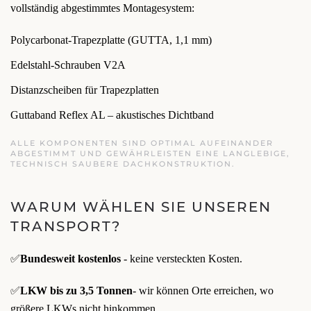
vollständig abgestimmtes Montagesystem:
Polycarbonat-Trapezplatte (GUTTA, 1,1 mm)
Edelstahl-Schrauben V2A
Distanzscheiben für Trapezplatten
Guttaband Reflex AL – akustisches Dichtband
ALLE KOMPONENTEN SIND OPTIMAL AUFEINANDER
ABGESTIMMT UND GEWÄHRLEISTEN EINE LANGLEBIGE,
TECHNISCH SAUBERE DACHKONSTRUKTION.
WARUM WÄHLEN SIE UNSEREN
TRANSPORT?
✅
Bundesweit kostenlos
- keine versteckten Kosten.
✅
LKW bis zu 3,5 Tonnen
- wir können Orte erreichen, wo
größere LKWs nicht hinkommen.