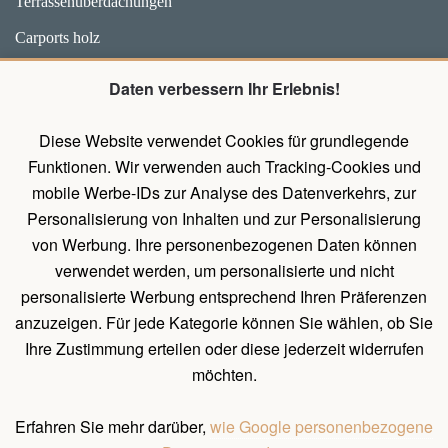
Terrassenüberdachungen
Carports holz
Weidehütten und Unterstände für Pferde
Daten verbessern Ihr Erlebnis!
Zubehör
Diese Website verwendet Cookies für grundlegende
Pavillons mit Wänden
Funktionen. Wir verwenden auch Tracking-Cookies und
Holz Pavillon Premium
mobile Werbe-IDs zur Analyse des Datenverkehrs, zur
Personalisierung von Inhalten und zur Personalisierung
von Werbung. Ihre personenbezogenen Daten können
UNTERLAGEN
verwendet werden, um personalisierte und nicht
Belehrung über das Widerrufsrecht
personalisierte Werbung entsprechend Ihren Präferenzen
Allgemeines Verfahren zum Erstellen einer Bestellung
anzuzeigen. Für jede Kategorie können Sie wählen, ob Sie
Ihre Zustimmung erteilen oder diese jederzeit widerrufen
Natürliche Holzeigenschaften
möchten.
Allgemeine Geschäftsbedingungen und Bedingungen für
personenbezogene Datenschutz
Erfahren Sie mehr darüber,
wie Google personenbezogene