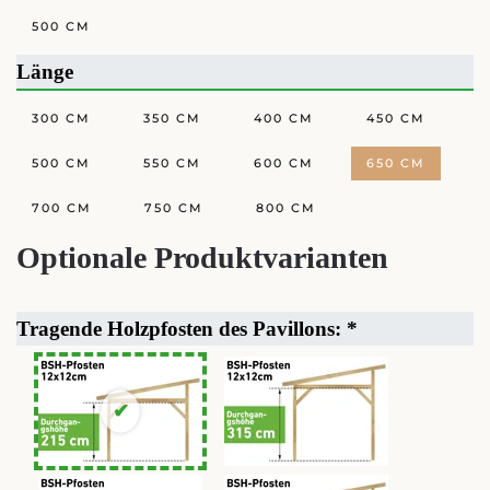
500 CM
Länge
300 CM
350 CM
400 CM
450 CM
500 CM
550 CM
600 CM
650 CM
700 CM
750 CM
800 CM
Optionale Produktvarianten
Tragende Holzpfosten des Pavillons:
*