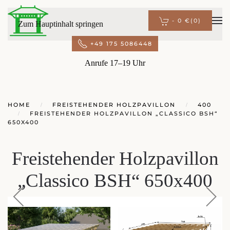
-
0 €
(0)
Zum Hauptinhalt springen
+49 175 5086448
Anrufe 17–19 Uhr
HOME
FREISTEHENDER HOLZPAVILLON
400
FREISTEHENDER HOLZPAVILLON „CLASSICO BSH“
650X400
Freistehender Holzpavillon
„Classico BSH“ 650x400