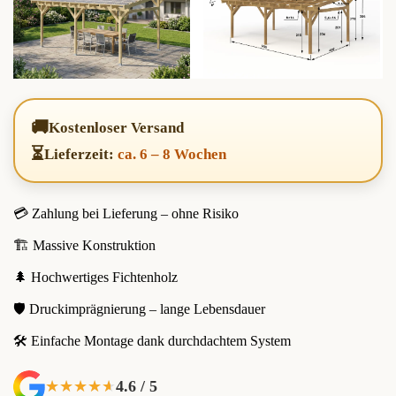
🚚
Kostenloser Versand
⏳
Lieferzeit:
ca. 6 – 8 Wochen
💳 Zahlung bei Lieferung – ohne Risiko
🏗️ Massive Konstruktion
🌲 Hochwertiges Fichtenholz
🛡️ Druckimprägnierung – lange Lebensdauer
🛠️ Einfache Montage dank durchdachtem System
4.6 / 5
★★★★★
★★★★★