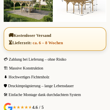
🚚
Kostenloser Versand
⏳
Lieferzeit:
ca. 6 – 8 Wochen
💳 Zahlung bei Lieferung – ohne Risiko
🏗️ Massive Konstruktion
🌲 Hochwertiges Fichtenholz
🛡️ Druckimprägnierung – lange Lebensdauer
🛠️ Einfache Montage dank durchdachtem System
4.6 / 5
★★★★★
★★★★★