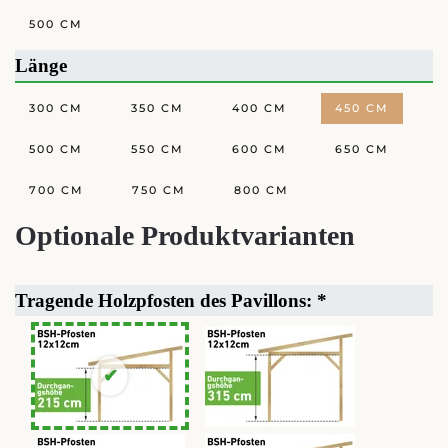
500 CM
Länge
300 CM
350 CM
400 CM
450 CM
500 CM
550 CM
600 CM
650 CM
700 CM
750 CM
800 CM
Optionale Produktvarianten
Tragende Holzpfosten des Pavillons:
*