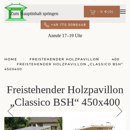
-
0 €
(0)
Zum Hauptinhalt springen
+49 175 5086448
Anrufe 17–19 Uhr
HOME
FREISTEHENDER HOLZPAVILLON
400
FREISTEHENDER HOLZPAVILLON „CLASSICO BSH“
450X400
Freistehender Holzpavillon
„Classico BSH“ 450x400