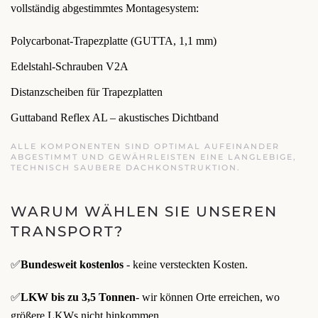
vollständig abgestimmtes Montagesystem:
Polycarbonat-Trapezplatte (GUTTA, 1,1 mm)
Edelstahl-Schrauben V2A
Distanzscheiben für Trapezplatten
Guttaband Reflex AL – akustisches Dichtband
ALLE KOMPONENTEN SIND OPTIMAL AUFEINANDER
ABGESTIMMT UND GEWÄHRLEISTEN EINE LANGLEBIGE,
TECHNISCH SAUBERE DACHKONSTRUKTION.
WARUM WÄHLEN SIE UNSEREN
TRANSPORT?
✅
Bundesweit kostenlos
- keine versteckten Kosten.
✅
LKW bis zu 3,5 Tonnen
- wir können Orte erreichen, wo
größere LKWs nicht hinkommen.