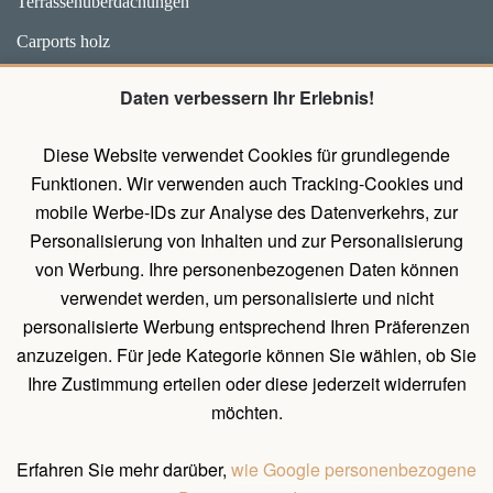
Terrassenüberdachungen
Carports holz
Weidehütten und Unterstände für Pferde
Daten verbessern Ihr Erlebnis!
Zubehör
Diese Website verwendet Cookies für grundlegende
Pavillons mit Wänden
Funktionen. Wir verwenden auch Tracking-Cookies und
Holz Pavillon Premium
mobile Werbe-IDs zur Analyse des Datenverkehrs, zur
Personalisierung von Inhalten und zur Personalisierung
von Werbung. Ihre personenbezogenen Daten können
UNTERLAGEN
verwendet werden, um personalisierte und nicht
Belehrung über das Widerrufsrecht
personalisierte Werbung entsprechend Ihren Präferenzen
Allgemeines Verfahren zum Erstellen einer Bestellung
anzuzeigen. Für jede Kategorie können Sie wählen, ob Sie
Ihre Zustimmung erteilen oder diese jederzeit widerrufen
Natürliche Holzeigenschaften
möchten.
Allgemeine Geschäftsbedingungen und Bedingungen für
personenbezogene Datenschutz
Erfahren Sie mehr darüber,
wie Google personenbezogene