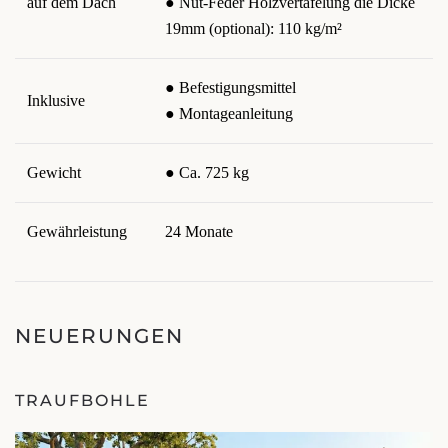
auf dem Dach
● Nut-Feder Holzvertäfelung die Dicke
19mm (optional): 110 kg/m²
● Befestigungsmittel
Inklusive
● Montageanleitung
Gewicht
● Ca. 725 kg
Gewährleistung
24 Monate
NEUERUNGEN
TRAUFBOHLE