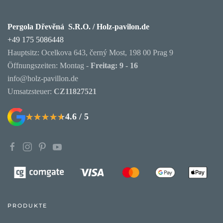
Pergola Dřevěná S.R.O. / Holz-pavilon.de
+49 175 5086448
Hauptsitz: Ocelkova 643, černý Most, 198 00 Prag 9
Öffnungszeiten: Montag -
Freitag: 9 - 16
info@holz-pavillon.de
Umsatzsteuer:
CZ11827521
4.6 / 5
★★★★★
★★★★★
PRODUKTE