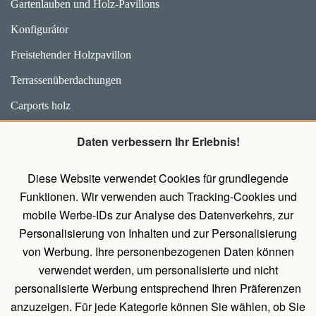
Gartenlauben und Holz-Pavillons
Konfigurátor
Freistehender Holzpavillon
Terrassenüberdachungen
Carports holz
Weidehütten und Unterstände für Pferde
Daten verbessern Ihr Erlebnis!
Zubehör
Diese Website verwendet Cookies für grundlegende
Pavillons mit Wänden
Funktionen. Wir verwenden auch Tracking-Cookies und
Holz Pavillon Premium
mobile Werbe-IDs zur Analyse des Datenverkehrs, zur
Personalisierung von Inhalten und zur Personalisierung
von Werbung. Ihre personenbezogenen Daten können
UNTERLAGEN
verwendet werden, um personalisierte und nicht
Belehrung über das Widerrufsrecht
personalisierte Werbung entsprechend Ihren Präferenzen
Allgemeines Verfahren zum Erstellen einer Bestellung
anzuzeigen. Für jede Kategorie können Sie wählen, ob Sie