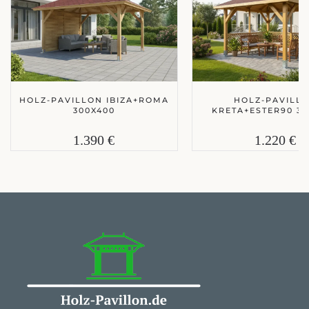
HOLZ-PAVILLON IBIZA+ROMA
HOLZ-PAVILL
300X400
KRETA+ESTER90 30
1.390 €
1.220 €