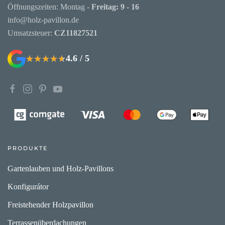
Öffnungszeiten: Montag -
Freitag: 9 - 16
info@holz-pavillon.de
Umsatzsteuer:
CZ11827521
4.6 / 5
★★★★★
★★★★★
PRODUKTE
Gartenlauben und Holz-Pavillons
Konfigurátor
Freistehender Holzpavillon
Terrassenüberdachungen