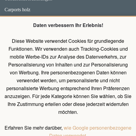
Carports holz
Weidehütten und Unterstände für Pferde
Daten verbessern Ihr Erlebnis!
Zubehör
Diese Website verwendet Cookies für grundlegende
Pavillons mit Wänden
Funktionen. Wir verwenden auch Tracking-Cookies und
Holz Pavillon Premium
mobile Werbe-IDs zur Analyse des Datenverkehrs, zur
Personalisierung von Inhalten und zur Personalisierung
von Werbung. Ihre personenbezogenen Daten können
UNTERLAGEN
verwendet werden, um personalisierte und nicht
Belehrung über das Widerrufsrecht
personalisierte Werbung entsprechend Ihren Präferenzen
Allgemeines Verfahren zum Erstellen einer Bestellung
anzuzeigen. Für jede Kategorie können Sie wählen, ob Sie
Ihre Zustimmung erteilen oder diese jederzeit widerrufen
Natürliche Holzeigenschaften
möchten.
Allgemeine Geschäftsbedingungen und Bedingungen für
personenbezogene Datenschutz
Erfahren Sie mehr darüber,
wie Google personenbezogene
Daten verwendet.