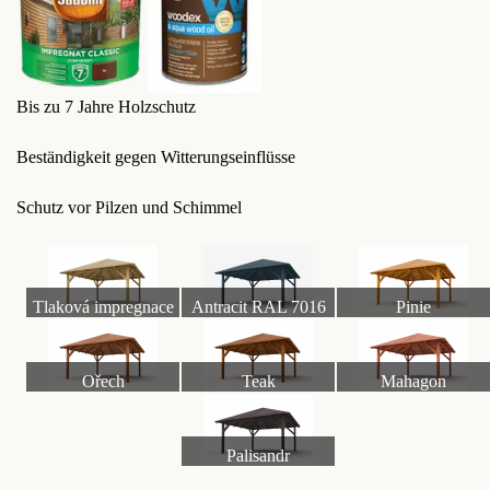
Bis zu 7 Jahre Holzschutz
Beständigkeit gegen Witterungseinflüsse
Schutz vor Pilzen und Schimmel
Tlaková impregnace
Antracit RAL 7016
Pinie
Ořech
Teak
Mahagon
Palisandr