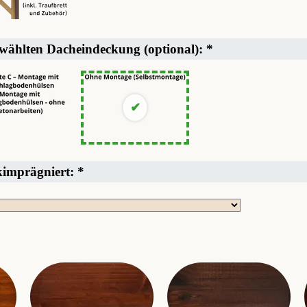
ewählten Dacheindeckung (optional):
*
ckimprägniert:
*