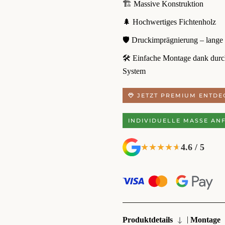
🏗️ Massive Konstruktion
🌲 Hochwertiges Fichtenholz
🛡️ Druckimprägnierung – lange
🛠️ Einfache Montage dank dur
System
JETZT PREMIUM ENTDE
INDIVIDUELLE MASSE AN
4.6 / 5
★★★★★
★★★★★
|
Produktdetails
Montage