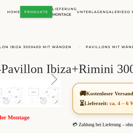
LIEFERUNG
HOME
PRODUKTE
UNTERLAGEN
GALERIE
SO 
MONTAGE
LON IBIZA 300X400 MIT WÄNDEN
PAVILLONS MIT WÄN
-Pavillon Ibiza+Rimini 30
🚚
Kostenloser Versan
⏳
Lieferzeit:
ca. 4 – 6
oder Montage
💳 Zahlung bei Lieferung – ohn