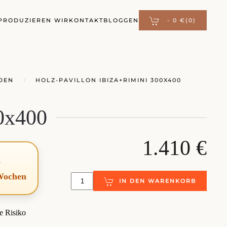
PRODUZIEREN WIR
KONTAKT
BLOGGEN
-
0 €
(0)
DEN
HOLZ-PAVILLON IBIZA+RIMINI 300X400
0x400
1.410 €
d
 Wochen
IN DEN WARENKORB
e Risiko