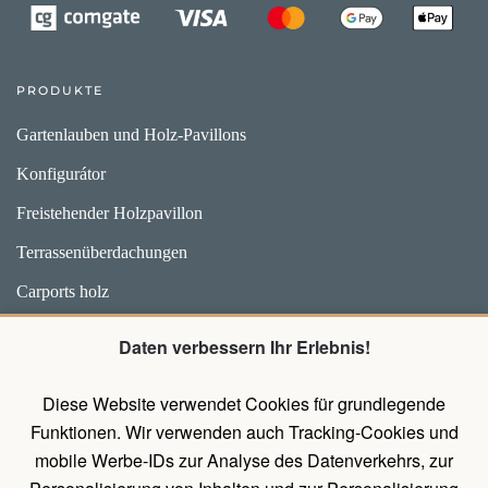
PRODUKTE
Gartenlauben und Holz-Pavillons
Konfigurátor
Freistehender Holzpavillon
Terrassenüberdachungen
Carports holz
Weidehütten und Unterstände für Pferde
Daten verbessern Ihr Erlebnis!
Zubehör
Diese Website verwendet Cookies für grundlegende
Pavillons mit Wänden
Funktionen. Wir verwenden auch Tracking-Cookies und
Holz Pavillon Premium
mobile Werbe-IDs zur Analyse des Datenverkehrs, zur