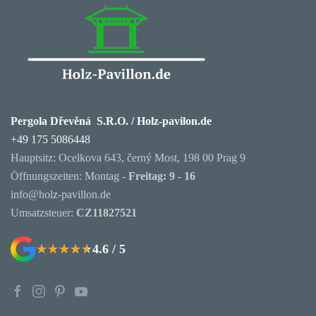
Pergola Dřevěná S.R.O. / Holz-pavilon.de
+49 175 5086448
Hauptsitz: Ocelkova 643, černý Most, 198 00 Prag 9
Öffnungszeiten: Montag -
Freitag: 9 - 16
info@holz-pavillon.de
Umsatzsteuer:
CZ11827521
4.6 / 5
★★★★★
★★★★★