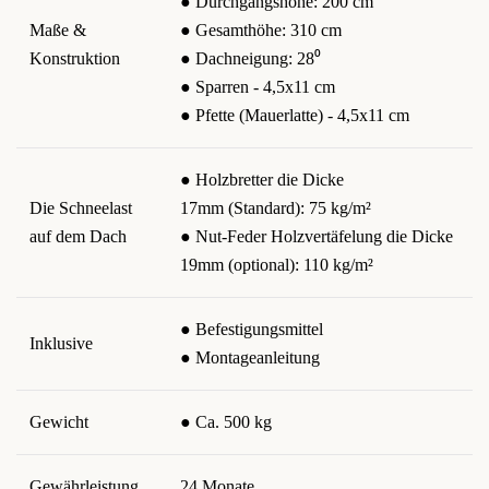
● Durchgangshöhe: 200 cm
Maße &
● Gesamthöhe: 310 cm
Konstruktion
● Dachneigung: 28⁰
● Sparren - 4,5x11 cm
● Pfette (Mauerlatte) - 4,5x11 cm
● Holzbretter die Dicke
Die Schneelast
17mm (Standard): 75 kg/m²
auf dem Dach
● Nut-Feder Holzvertäfelung die Dicke
19mm (optional): 110 kg/m²
● Befestigungsmittel
Inklusive
● Montageanleitung
Gewicht
● Ca. 500 kg
Gewährleistung
24 Monate