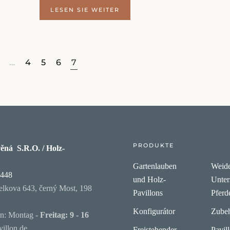
LESEN SIE WEITER
…
4
5
6
7
PRODUKTE
ěná S.R.O. / Holz-
Gartenlauben
Weide
6448
und Holz-
Unter
elkova 643, černý Most, 198
Pavillons
Pferd
Konfigurátor
Zube
en: Montag -
Freitag: 9 - 16
illon.de
Freistehender
Pavil