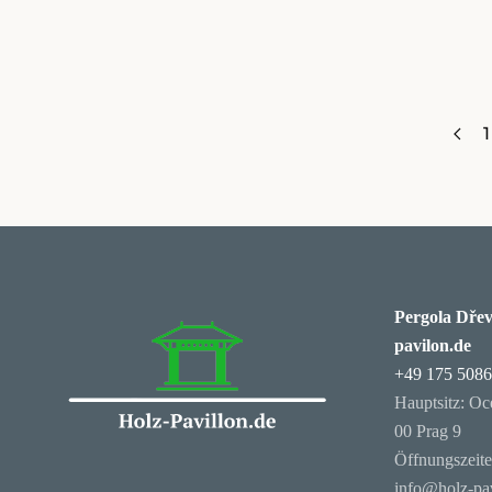
1
Pergola Dřev
pavilon.de
+49 175 508
Hauptsitz: Oc
00 Prag 9
Öffnungszeit
info@holz-pav