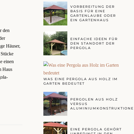
VORBEREITUNG DER
BASIS FÜR EINE
GARTENLAUBE ODER
EIN GARTENHAUS
r den
der
EINFACHE IDEEN FÜR
DEN STANDORT DER
ige Häuser,
PERGOLA
 Stücke
e einen
em Haus
ola-
WAS EINE PERGOLA AUS HOLZ IM
GARTEN BEDEUTET
PERGOLEN AUS HOLZ
VERSUS
ALUMINIUMKONSTRUKTIONE
EINE PERGOLA GEHÖRT
UNBEDINGT IN DEN