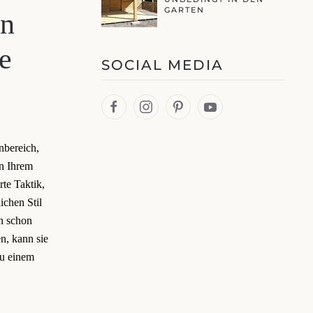
GARTEN
en
e
SOCIAL MEDIA
nbereich,
in Ihrem
rte Taktik,
ichen Stil
n schon
n, kann sie
zu einem