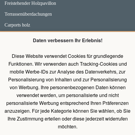
Freistehender Holzpavillon
Terrassenüberdachungen
Carports holz
Weidehütten und Unterstände für Pferde
Daten verbessern Ihr Erlebnis!
Zubehör
Diese Website verwendet Cookies für grundlegende
Pavillons mit Wänden
Funktionen. Wir verwenden auch Tracking-Cookies und
Holz Pavillon Premium
mobile Werbe-IDs zur Analyse des Datenverkehrs, zur
Personalisierung von Inhalten und zur Personalisierung
von Werbung. Ihre personenbezogenen Daten können
UNTERLAGEN
verwendet werden, um personalisierte und nicht
Belehrung über das Widerrufsrecht
personalisierte Werbung entsprechend Ihren Präferenzen
Allgemeines Verfahren zum Erstellen einer Bestellung
anzuzeigen. Für jede Kategorie können Sie wählen, ob Sie
Ihre Zustimmung erteilen oder diese jederzeit widerrufen
Natürliche Holzeigenschaften
möchten.
Allgemeine Geschäftsbedingungen und Bedingungen für