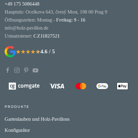
+49 175 5086448
Hauptsitz: Ocelkova 643, černý Most, 198 00 Prag 9
Öffnungszeiten: Montag -
Freitag: 9 - 16
info@holz-pavillon.de
Umsatzsteuer:
CZ11827521
4.6 / 5
★★★★★
★★★★★
PRODUKTE
Gartenlauben und Holz-Pavillons
Konfigurátor