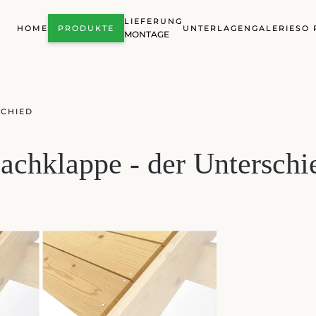
LIEFERUNG
HOME
PRODUKTE
UNTERLAGEN
GALERIE
SO 
MONTAGE
SCHIED
achklappe - der Unterschi