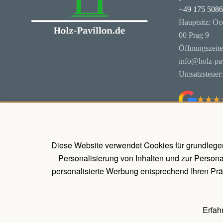
+49 175 508
Hauptsitz: Oc
00 Prag 9
Öffnungszeit
info@holz-pav
Umsatzsteuer
★★★
★★★
Diese Website verwendet Cookies für grundlege
Personalisierung von Inhalten und zur Person
personalisierte Werbung entsprechend Ihren Prä
Erfah