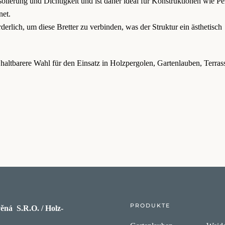
solierung und Dichtigkeit und ist daher ideal für Konstruktionen wie Pe
net.
derlich, um diese Bretter zu verbinden, was der Struktur ein ästhetisch
 haltbarere Wahl für den Einsatz in Holzpergolen, Gartenlauben, Terra
PRODUKTE
ěná S.R.O. / Holz-