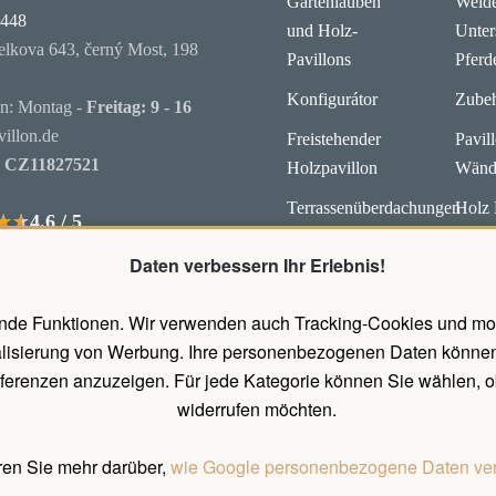
Gartenlauben
Weide
6448
und Holz-
Unter
elkova 643, černý Most, 198
Pavillons
Pferd
Konfigurátor
Zube
en: Montag -
Freitag: 9 - 16
illon.de
Freistehender
Pavil
:
CZ11827521
Holzpavillon
Wänd
Terrassenüberdachungen
Holz 
4.6 / 5
★★
★★
Prem
Carports holz
Daten verbessern Ihr Erlebnis!
nde Funktionen. Wir verwenden auch Tracking-Cookies und mob
alisierung von Werbung. Ihre personenbezogenen Daten können
ferenzen anzuzeigen. Für jede Kategorie können Sie wählen, ob
widerrufen möchten.
ren Sie mehr darüber,
wie Google personenbezogene Daten ve